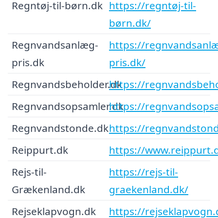
Regntøj-til-børn.dk
https://regntøj-til-
børn.dk/
Regnvandsanlæg-
https://regnvandsanl
pris.dk
pris.dk/
Regnvandsbeholder.dk
https://regnvandsbeho
Regnvandsopsamler.dk
https://regnvandsopsa
Regnvandstonde.dk
https://regnvandstond
Reippurt.dk
https://www.reippurt.
Rejs-til-
https://rejs-til-
Grækenland.dk
graekenland.dk/
Rejseklapvogn.dk
https://rejseklapvogn.