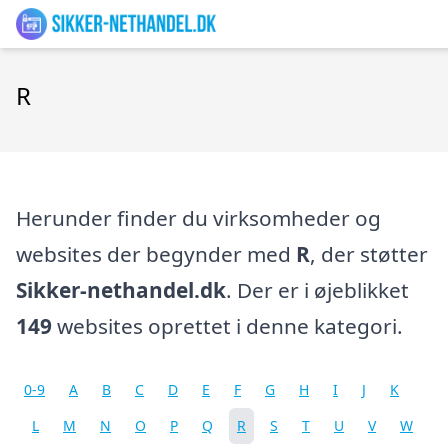
R
Herunder finder du virksomheder og
websites der begynder med
R
, der støtter
Sikker-nethandel.dk
. Der er i øjeblikket
149
websites oprettet i denne kategori.
0-9
A
B
C
D
E
F
G
H
I
J
K
L
M
N
O
P
Q
R
S
T
U
V
W