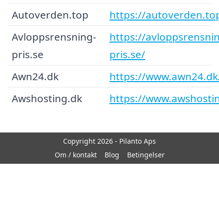
Autoverden.top
https://autoverden.to
Avloppsrensning-
https://avloppsrensni
pris.se
pris.se/
Awn24.dk
https://www.awn24.dk
Awshosting.dk
https://www.awshosti
Copyright 2026 - Pilanto Aps
Om / kontakt
Blog
Betingelser