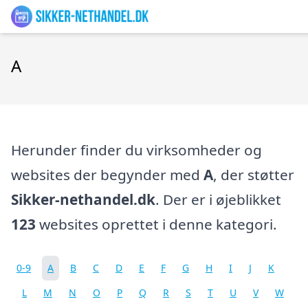
A
Herunder finder du virksomheder og
websites der begynder med
A
, der støtter
Sikker-nethandel.dk
. Der er i øjeblikket
123
websites oprettet i denne kategori.
0-9
A
B
C
D
E
F
G
H
I
J
K
L
M
N
O
P
Q
R
S
T
U
V
W