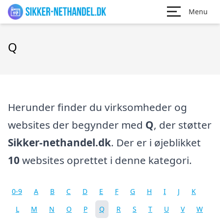
Menu
Q
Herunder finder du virksomheder og
websites der begynder med
Q
, der støtter
Sikker-nethandel.dk
. Der er i øjeblikket
10
websites oprettet i denne kategori.
0-9
A
B
C
D
E
F
G
H
I
J
K
L
M
N
O
P
Q
R
S
T
U
V
W