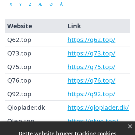
X
Y
Z
Æ
Ø
Å
Website
Link
Q62.top
https://q62.top/
Q73.top
https://q73.top/
Q75.top
https://q75.top/
Q76.top
https://q76.top/
Q92.top
https://q92.top/
Qioplader.dk
https://qioplader.dk/
Qlwo.top
https://qlwo.top/
×
Dette website bruger tracking cookies
Qswmq.top
https://qswmq.top/