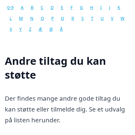
0-9
A
B
C
D
E
F
G
H
I
J
K
L
M
N
O
P
Q
R
S
T
U
V
W
X
Y
Z
Æ
Ø
Å
Andre tiltag du kan
støtte
Der findes mange andre gode tiltag du
kan støtte eller tilmelde dig. Se et udvalg
på listen herunder.