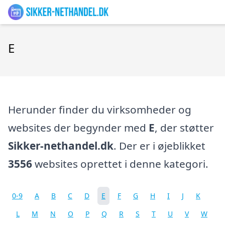
E
Herunder finder du virksomheder og
websites der begynder med
E
, der støtter
Sikker-nethandel.dk
. Der er i øjeblikket
3556
websites oprettet i denne kategori.
0-9
A
B
C
D
E
F
G
H
I
J
K
L
M
N
O
P
Q
R
S
T
U
V
W