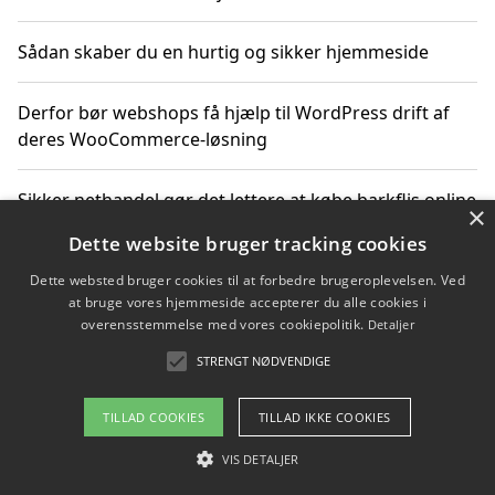
Sådan skaber du en hurtig og sikker hjemmeside
Derfor bør webshops få hjælp til WordPress drift af
deres WooCommerce-løsning
Sikker nethandel gør det lettere at købe barkflis online
×
Dette website bruger tracking cookies
Ting du bør vide før du vælger webbureau i Aarhus
Dette websted bruger cookies til at forbedre brugeroplevelsen. Ved
at bruge vores hjemmeside accepterer du alle cookies i
overensstemmelse med vores cookiepolitik.
Detaljer
STRENGT NØDVENDIGE
Copyright 2026 - Pilanto Aps
Om / kontakt
Blog
Betingelser
TILLAD COOKIES
TILLAD IKKE COOKIES
VIS DETALJER