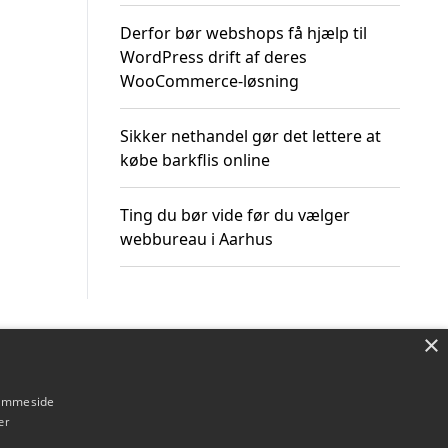
Derfor bør webshops få hjælp til
WordPress drift af deres
WooCommerce-løsning
Sikker nethandel gør det lettere at
købe barkflis online
Ting du bør vide før du vælger
webbureau i Aarhus
×
Om / kontakt
Blog
Betingelser
hjemmeside
er