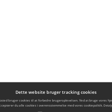
Dette website bruger tracking cookies
sted bruger cookies til at forbedre brugeroplevelsen. Ved at bruge vores 
ccepterer du alle cookies i overensstemmelse med vores cookiepolitik.
Detalj