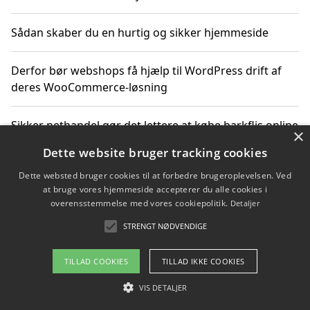
Sådan skaber du en hurtig og sikker hjemmeside
Derfor bør webshops få hjælp til WordPress drift af
deres WooCommerce-løsning
Sikker nethandel gør det lettere at købe barkflis online
×
Dette website bruger tracking cookies
Ting du bør vide før du vælger webbureau i Aarhus
Dette websted bruger cookies til at forbedre brugeroplevelsen. Ved
at bruge vores hjemmeside accepterer du alle cookies i
overensstemmelse med vores cookiepolitik.
Detaljer
STRENGT NØDVENDIGE
Copyright 2026 - Pilanto Aps
Om / kontakt
Blog
Betingelser
TILLAD COOKIES
TILLAD IKKE COOKIES
VIS DETALJER