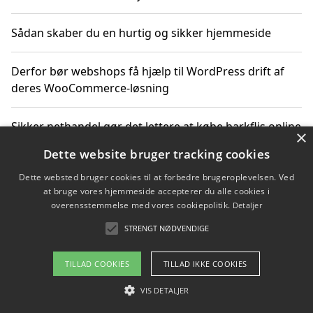
Sådan skaber du en hurtig og sikker hjemmeside
Derfor bør webshops få hjælp til WordPress drift af
deres WooCommerce-løsning
Sikker nethandel gør det lettere at købe barkflis online
×
Dette website bruger tracking cookies
Ting du bør vide før du vælger webbureau i Aarhus
Dette websted bruger cookies til at forbedre brugeroplevelsen. Ved
at bruge vores hjemmeside accepterer du alle cookies i
overensstemmelse med vores cookiepolitik.
Detaljer
STRENGT NØDVENDIGE
Copyright 2026 - Pilanto Aps
Om / kontakt
Blog
Betingelser
TILLAD COOKIES
TILLAD IKKE COOKIES
VIS DETALJER