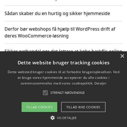
Sådan skaber du en hurtig og sikker hjemmeside
Derfor bør webshops få hjælp til WordPress drift af
deres WooCommerce-løsning
Sikker nethandel gør det lettere at købe barkflis online
×
Dette website bruger tracking cookies
Ting du bør vide før du vælger webbureau i Aarhus
Dette websted bruger cookies til at forbedre brugeroplevelsen. Ved
at bruge vores hjemmeside accepterer du alle cookies i
overensstemmelse med vores cookiepolitik.
Detaljer
STRENGT NØDVENDIGE
Copyright 2026 - Pilanto Aps
Om / kontakt
Blog
Betingelser
TILLAD COOKIES
TILLAD IKKE COOKIES
VIS DETALJER