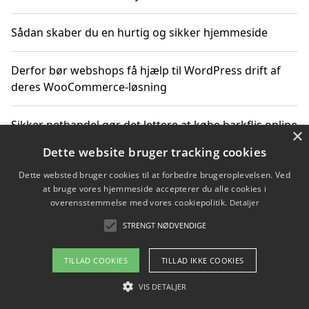
Sådan skaber du en hurtig og sikker hjemmeside
Derfor bør webshops få hjælp til WordPress drift af
deres WooCommerce-løsning
Sikker nethandel gør det lettere at købe barkflis online
×
Dette website bruger tracking cookies
Ting du bør vide før du vælger webbureau i Aarhus
Dette websted bruger cookies til at forbedre brugeroplevelsen. Ved
at bruge vores hjemmeside accepterer du alle cookies i
overensstemmelse med vores cookiepolitik.
Detaljer
STRENGT NØDVENDIGE
Copyright 2026 - Pilanto Aps
Om / kontakt
Blog
Betingelser
TILLAD COOKIES
TILLAD IKKE COOKIES
VIS DETALJER