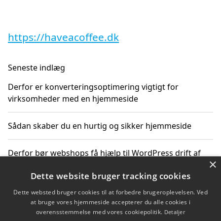
https://haveacoffee.dk
Seneste indlæg
Derfor er konverteringsoptimering vigtigt for
virksomheder med en hjemmeside
Sådan skaber du en hurtig og sikker hjemmeside
Derfor bør webshops få hjælp til WordPress drift af
×
deres WooCommerce-løsning
Dette website bruger tracking cookies
Sikker nethandel gør det lettere at købe barkflis online
Dette websted bruger cookies til at forbedre brugeroplevelsen. Ved
at bruge vores hjemmeside accepterer du alle cookies i
overensstemmelse med vores cookiepolitik.
Detaljer
Ting du bør vide før du vælger webbureau i Aarhus