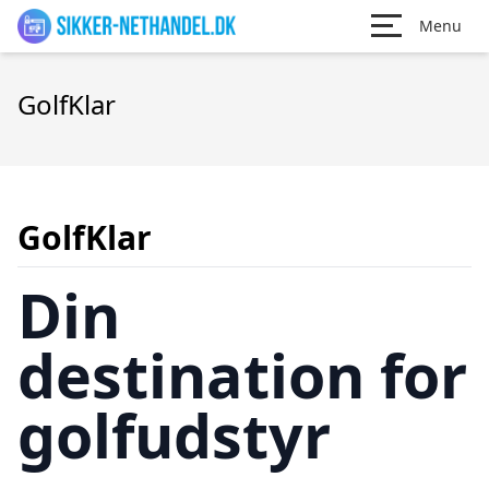
Menu
GolfKlar
GolfKlar
Din
destination for
golfudstyr