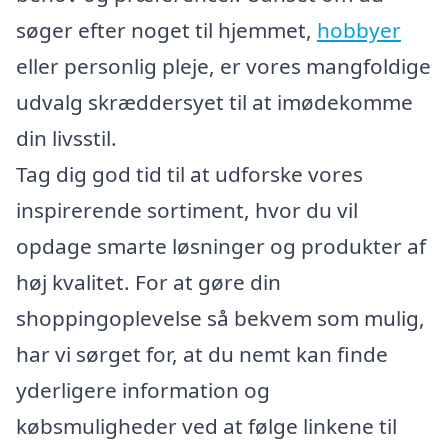
søger efter noget til hjemmet,
hobbyer
eller personlig pleje, er vores mangfoldige
udvalg skræddersyet til at imødekomme
din livsstil.
Tag dig god tid til at udforske vores
inspirerende sortiment, hvor du vil
opdage smarte løsninger og produkter af
høj kvalitet. For at gøre din
shoppingoplevelse så bekvem som mulig,
har vi sørget for, at du nemt kan finde
yderligere information og
købsmuligheder ved at følge linkene til