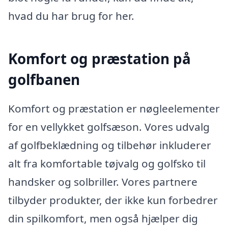
hvad du har brug for her.
Komfort og præstation på
golfbanen
Komfort og præstation er nøgleelementer
for en vellykket golfsæson. Vores udvalg
af golfbeklædning og tilbehør inkluderer
alt fra komfortable tøjvalg og golfsko til
handsker og solbriller. Vores partnere
tilbyder produkter, der ikke kun forbedrer
din spilkomfort, men også hjælper dig