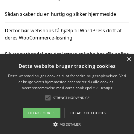
Sådan skaber du en hurtig og sikker hjemmeside
Derfor bør webshops få hjælp til WordPress drift af
deres WooCommerce-løsning
Sikker nethandel gør det lettere at købe barkflis online
×
Dette website bruger tracking cookies
Ting du bør vide før du vælger webbureau i Aarhus
Dette websted bruger cookies til at forbedre brugeroplevelsen. Ved
at bruge vores hjemmeside accepterer du alle cookies i
overensstemmelse med vores cookiepolitik.
Detaljer
STRENGT NØDVENDIGE
Copyright 2026 - Pilanto Aps
Om / kontakt
Blog
Betingelser
TILLAD COOKIES
TILLAD IKKE COOKIES
VIS DETALJER