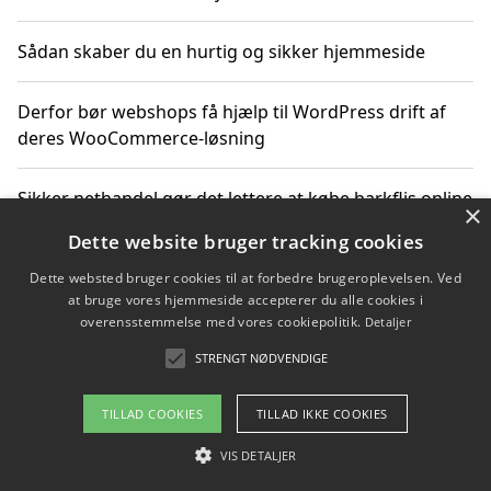
Sådan skaber du en hurtig og sikker hjemmeside
Derfor bør webshops få hjælp til WordPress drift af
deres WooCommerce-løsning
Sikker nethandel gør det lettere at købe barkflis online
×
Dette website bruger tracking cookies
Ting du bør vide før du vælger webbureau i Aarhus
Dette websted bruger cookies til at forbedre brugeroplevelsen. Ved
at bruge vores hjemmeside accepterer du alle cookies i
overensstemmelse med vores cookiepolitik.
Detaljer
STRENGT NØDVENDIGE
Copyright 2026 - Pilanto Aps
Om / kontakt
Blog
Betingelser
TILLAD COOKIES
TILLAD IKKE COOKIES
VIS DETALJER