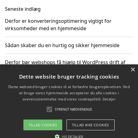
Seneste indlæg
Derfor er konverteringsoptimering vigtigt for
virksomheder med en hjemmeside
Sådan skaber du en hurtig og sikker hjemmeside
Derfor bør webshops få hjælp til WordPress drift af
×
deres WooCommerce-løsning
Dette website bruger tracking cookies
Sikker nethandel gør det lettere at købe barkflis online
Dette websted bruger cookies til at forbedre brugeroplevelsen. Ved
at bruge vores hjemmeside accepterer du alle cookies i
overensstemmelse med vores cookiepolitik.
Detaljer
Ting du bør vide før du vælger webbureau i Aarhus
STRENGT NØDVENDIGE
TILLAD COOKIES
TILLAD IKKE COOKIES
Copyright 2026 - Pilanto Aps
VIS DETALJER