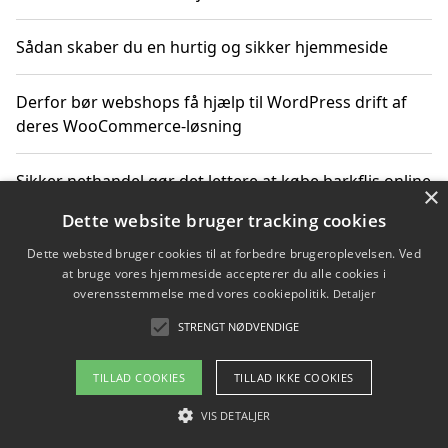
Sådan skaber du en hurtig og sikker hjemmeside
Derfor bør webshops få hjælp til WordPress drift af
deres WooCommerce-løsning
Sikker nethandel gør det lettere at købe barkflis online
×
Dette website bruger tracking cookies
Ting du bør vide før du vælger webbureau i Aarhus
Dette websted bruger cookies til at forbedre brugeroplevelsen. Ved
at bruge vores hjemmeside accepterer du alle cookies i
overensstemmelse med vores cookiepolitik.
Detaljer
STRENGT NØDVENDIGE
Copyright 2026 - Pilanto Aps
Om / kontakt
Blog
Betingelser
TILLAD COOKIES
TILLAD IKKE COOKIES
VIS DETALJER