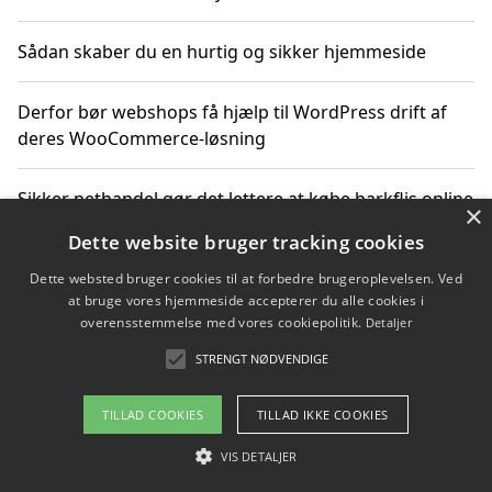
Sådan skaber du en hurtig og sikker hjemmeside
Derfor bør webshops få hjælp til WordPress drift af
deres WooCommerce-løsning
Sikker nethandel gør det lettere at købe barkflis online
×
Dette website bruger tracking cookies
Ting du bør vide før du vælger webbureau i Aarhus
Dette websted bruger cookies til at forbedre brugeroplevelsen. Ved
at bruge vores hjemmeside accepterer du alle cookies i
overensstemmelse med vores cookiepolitik.
Detaljer
STRENGT NØDVENDIGE
Copyright 2026 - Pilanto Aps
Om / kontakt
Blog
Betingelser
TILLAD COOKIES
TILLAD IKKE COOKIES
VIS DETALJER