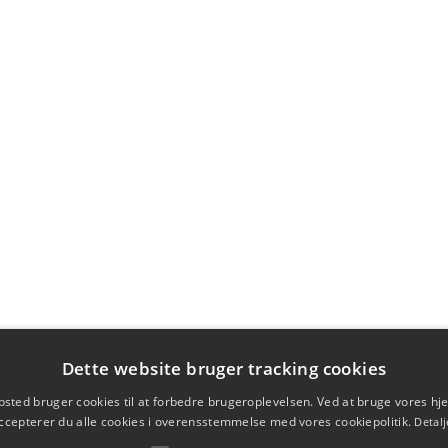
Dette website bruger tracking cookies
sted bruger cookies til at forbedre brugeroplevelsen. Ved at bruge vores 
ccepterer du alle cookies i overensstemmelse med vores cookiepolitik.
Detalj