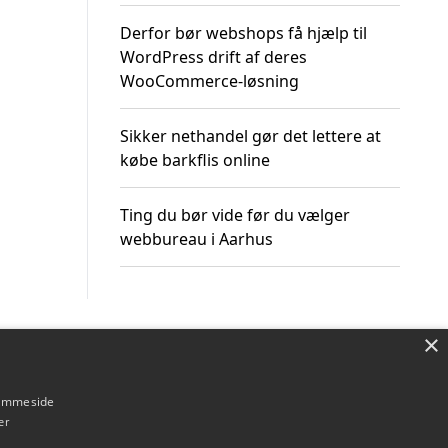
Derfor bør webshops få hjælp til
WordPress drift af deres
WooCommerce-løsning
Sikker nethandel gør det lettere at
købe barkflis online
Ting du bør vide før du vælger
webbureau i Aarhus
×
Om / kontakt
Blog
Betingelser
hjemmeside
er