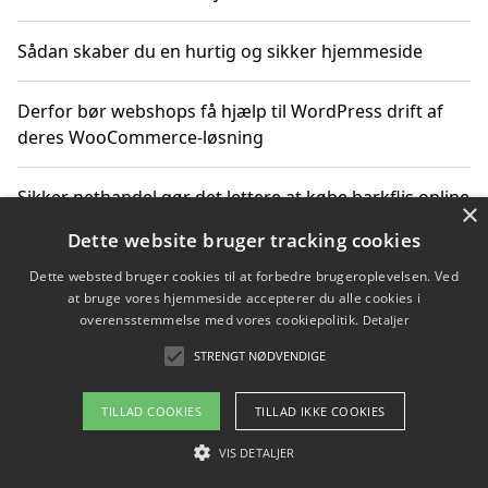
Sådan skaber du en hurtig og sikker hjemmeside
Derfor bør webshops få hjælp til WordPress drift af
deres WooCommerce-løsning
Sikker nethandel gør det lettere at købe barkflis online
×
Dette website bruger tracking cookies
Ting du bør vide før du vælger webbureau i Aarhus
Dette websted bruger cookies til at forbedre brugeroplevelsen. Ved
at bruge vores hjemmeside accepterer du alle cookies i
overensstemmelse med vores cookiepolitik.
Detaljer
STRENGT NØDVENDIGE
Copyright 2026 - Pilanto Aps
Om / kontakt
Blog
Betingelser
TILLAD COOKIES
TILLAD IKKE COOKIES
VIS DETALJER