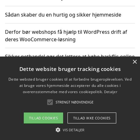
Sådan skaber du en hurtig og sikker hjemmeside
Derfor bør webshops få hjælp til WordPress drift af
deres WooCommerce-løsning
Sikker nethandel gør det lettere at købe barkflis online
×
Dette website bruger tracking cookies
Ting du bør vide før du vælger webbureau i Aarhus
Dette websted bruger cookies til at forbedre brugeroplevelsen. Ved
at bruge vores hjemmeside accepterer du alle cookies i
overensstemmelse med vores cookiepolitik.
Detaljer
STRENGT NØDVENDIGE
Copyright 2026 - Pilanto Aps
Om / kontakt
Blog
Betingelser
TILLAD COOKIES
TILLAD IKKE COOKIES
VIS DETALJER