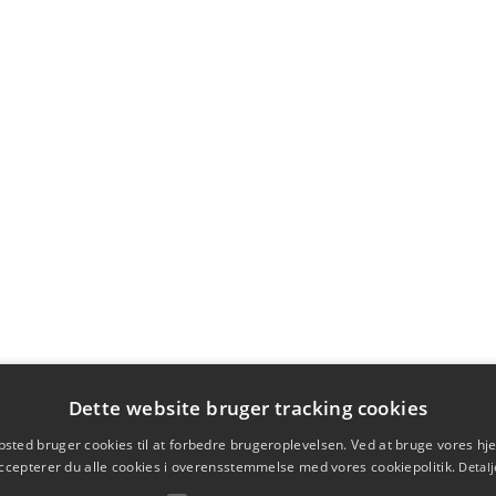
Dette website bruger tracking cookies
sted bruger cookies til at forbedre brugeroplevelsen. Ved at bruge vores 
ccepterer du alle cookies i overensstemmelse med vores cookiepolitik.
Detalj