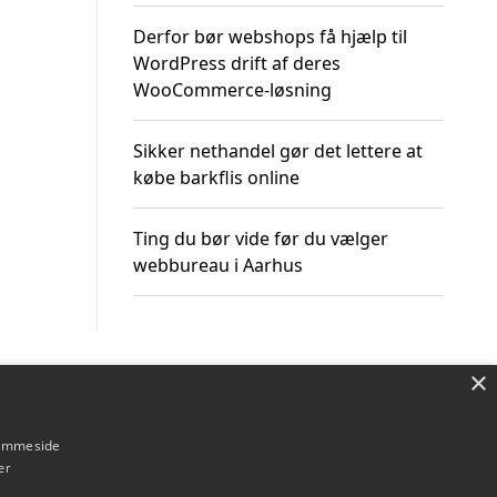
Derfor bør webshops få hjælp til
WordPress drift af deres
WooCommerce-løsning
Sikker nethandel gør det lettere at
købe barkflis online
Ting du bør vide før du vælger
webbureau i Aarhus
×
Om / kontakt
Blog
Betingelser
hjemmeside
er