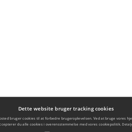
Dette website bruger tracking cookies
sted bruger cookies til at forbedre brugeroplevelsen. Ved at bruge vores 
ccepterer du alle cookies i overensstemmelse med vores cookiepolitik.
Detalj