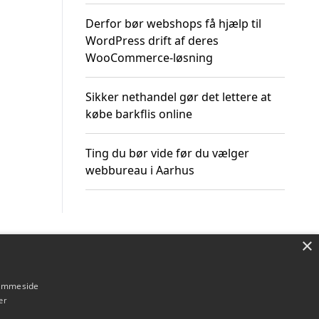
Derfor bør webshops få hjælp til
WordPress drift af deres
WooCommerce-løsning
Sikker nethandel gør det lettere at
købe barkflis online
Ting du bør vide før du vælger
webbureau i Aarhus
×
Om / kontakt
Blog
Betingelser
hjemmeside
er