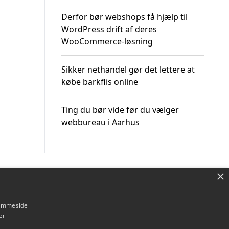
Derfor bør webshops få hjælp til
WordPress drift af deres
WooCommerce-løsning
Sikker nethandel gør det lettere at
købe barkflis online
Ting du bør vide før du vælger
webbureau i Aarhus
×
Om / kontakt
Blog
Betingelser
hjemmeside
er