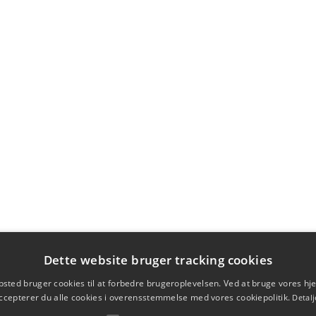
Dette website bruger tracking cookies
sted bruger cookies til at forbedre brugeroplevelsen. Ved at bruge vores 
ccepterer du alle cookies i overensstemmelse med vores cookiepolitik.
Detalj