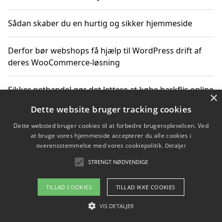
Sådan skaber du en hurtig og sikker hjemmeside
Derfor bør webshops få hjælp til WordPress drift af
deres WooCommerce-løsning
Sikker nethandel gør det lettere at købe barkflis online
×
Dette website bruger tracking cookies
Ting du bør vide før du vælger webbureau i Aarhus
Dette websted bruger cookies til at forbedre brugeroplevelsen. Ved
at bruge vores hjemmeside accepterer du alle cookies i
overensstemmelse med vores cookiepolitik.
Detaljer
STRENGT NØDVENDIGE
Copyright 2026 - Pilanto Aps
Om / kontakt
Blog
Betingelser
TILLAD COOKIES
TILLAD IKKE COOKIES
VIS DETALJER