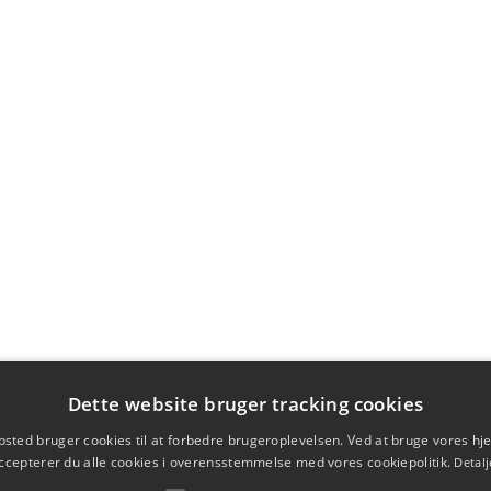
Dette website bruger tracking cookies
sted bruger cookies til at forbedre brugeroplevelsen. Ved at bruge vores 
ccepterer du alle cookies i overensstemmelse med vores cookiepolitik.
Detalj