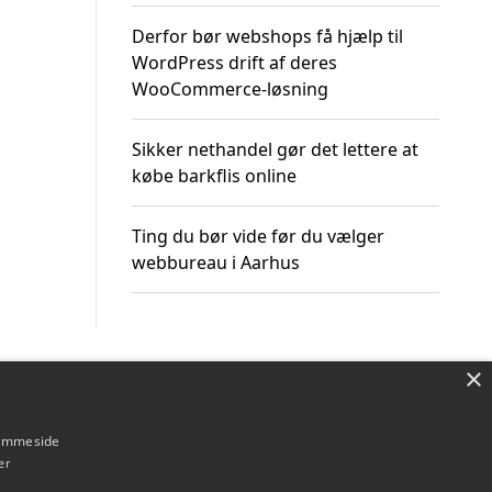
Derfor bør webshops få hjælp til
WordPress drift af deres
WooCommerce-løsning
Sikker nethandel gør det lettere at
købe barkflis online
Ting du bør vide før du vælger
webbureau i Aarhus
×
Om / kontakt
Blog
Betingelser
hjemmeside
er