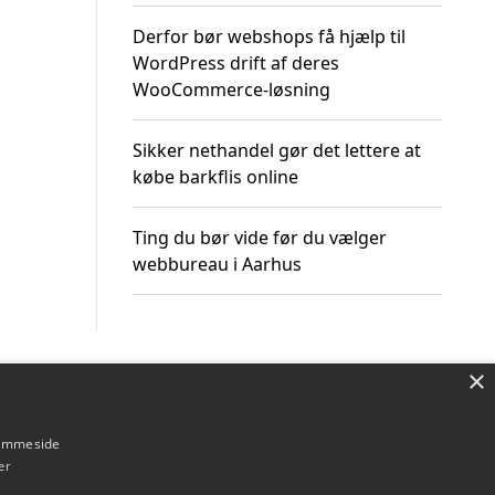
Derfor bør webshops få hjælp til
WordPress drift af deres
WooCommerce-løsning
Sikker nethandel gør det lettere at
købe barkflis online
Ting du bør vide før du vælger
webbureau i Aarhus
×
Om / kontakt
Blog
Betingelser
hjemmeside
er