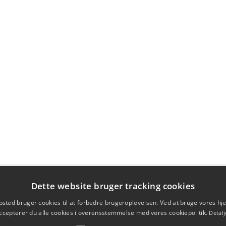
Dette website bruger tracking cookies
sted bruger cookies til at forbedre brugeroplevelsen. Ved at bruge vores 
ccepterer du alle cookies i overensstemmelse med vores cookiepolitik.
Detalj