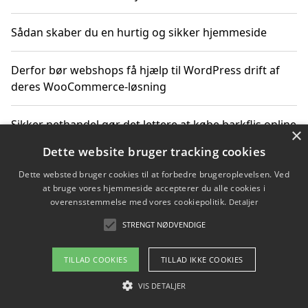
Sådan skaber du en hurtig og sikker hjemmeside
Derfor bør webshops få hjælp til WordPress drift af
deres WooCommerce-løsning
Sikker nethandel gør det lettere at købe barkflis online
×
Dette website bruger tracking cookies
Ting du bør vide før du vælger webbureau i Aarhus
Dette websted bruger cookies til at forbedre brugeroplevelsen. Ved
at bruge vores hjemmeside accepterer du alle cookies i
overensstemmelse med vores cookiepolitik.
Detaljer
STRENGT NØDVENDIGE
Copyright 2026 - Pilanto Aps
Om / kontakt
Blog
Betingelser
TILLAD COOKIES
TILLAD IKKE COOKIES
VIS DETALJER