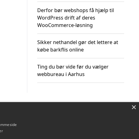
Derfor bør webshops få hjælp til
WordPress drift af deres
WooCommerce-løsning
Sikker nethandel gør det lettere at
købe barkflis online
Ting du bør vide før du vælger
webbureau i Aarhus
×
Om / kontakt
Blog
Betingelser
hjemmeside
er