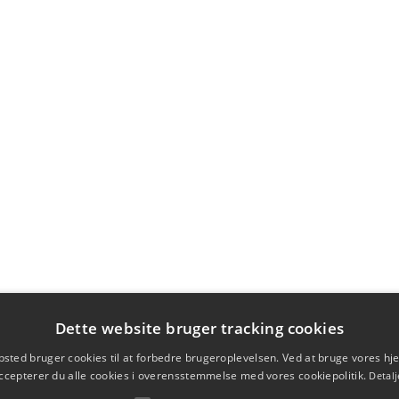
Dette website bruger tracking cookies
sted bruger cookies til at forbedre brugeroplevelsen. Ved at bruge vores 
ccepterer du alle cookies i overensstemmelse med vores cookiepolitik.
Detalj