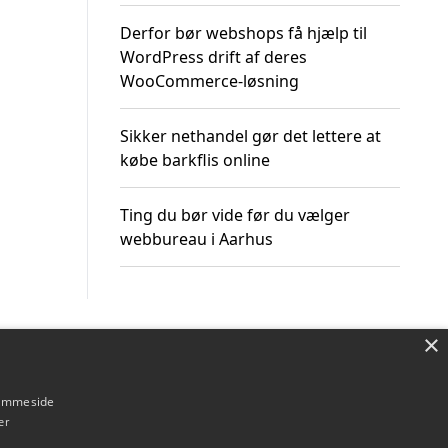
Derfor bør webshops få hjælp til
WordPress drift af deres
WooCommerce-løsning
Sikker nethandel gør det lettere at
købe barkflis online
Ting du bør vide før du vælger
webbureau i Aarhus
×
Om / kontakt
Blog
Betingelser
hjemmeside
er