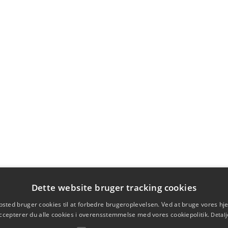
Dette website bruger tracking cookies
sted bruger cookies til at forbedre brugeroplevelsen. Ved at bruge vores 
ccepterer du alle cookies i overensstemmelse med vores cookiepolitik.
Detalj