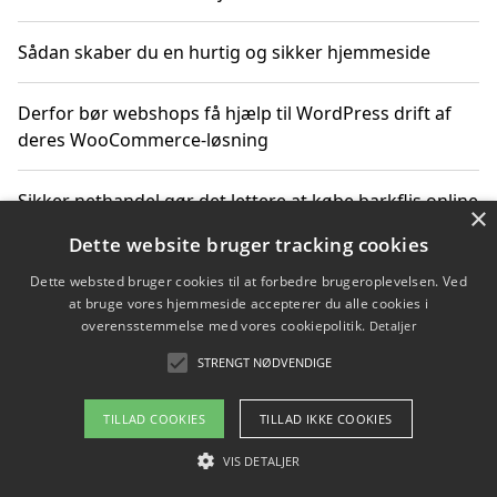
Sådan skaber du en hurtig og sikker hjemmeside
Derfor bør webshops få hjælp til WordPress drift af
deres WooCommerce-løsning
Sikker nethandel gør det lettere at købe barkflis online
×
Dette website bruger tracking cookies
Ting du bør vide før du vælger webbureau i Aarhus
Dette websted bruger cookies til at forbedre brugeroplevelsen. Ved
at bruge vores hjemmeside accepterer du alle cookies i
overensstemmelse med vores cookiepolitik.
Detaljer
STRENGT NØDVENDIGE
Copyright 2026 - Pilanto Aps
Om / kontakt
Blog
Betingelser
TILLAD COOKIES
TILLAD IKKE COOKIES
VIS DETALJER