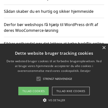
Sådan skaber du en hurtig og sikker hjemmeside
Derfor bør webshops få hjælp til WordPress drift af
deres WooCommerce-løsning
Sikker nethandel gør det lettere at købe barkflis online
×
Dette website bruger tracking cookies
Ting du bør vide før du vælger webbureau i Aarhus
Dette websted bruger cookies til at forbedre brugeroplevelsen. Ved
at bruge vores hjemmeside accepterer du alle cookies i
overensstemmelse med vores cookiepolitik.
Detaljer
STRENGT NØDVENDIGE
Copyright 2026 - Pilanto Aps
Om / kontakt
Blog
Betingelser
TILLAD COOKIES
TILLAD IKKE COOKIES
VIS DETALJER