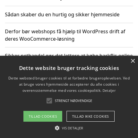
Sådan skaber du en hurtig og sikker hjemmeside
Derfor bør webshops få hjælp til WordPress drift af
deres WooCommerce-løsning
Sikker nethandel gør det lettere at købe barkflis online
×
Dette website bruger tracking cookies
Ting du bør vide før du vælger webbureau i Aarhus
Dette websted bruger cookies til at forbedre brugeroplevelsen. Ved
at bruge vores hjemmeside accepterer du alle cookies i
overensstemmelse med vores cookiepolitik.
Detaljer
STRENGT NØDVENDIGE
Copyright 2026 - Pilanto Aps
Om / kontakt
Blog
Betingelser
TILLAD COOKIES
TILLAD IKKE COOKIES
VIS DETALJER