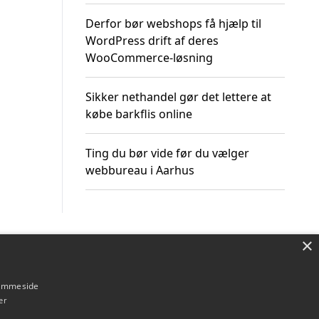
Derfor bør webshops få hjælp til
WordPress drift af deres
WooCommerce-løsning
Sikker nethandel gør det lettere at
købe barkflis online
Ting du bør vide før du vælger
webbureau i Aarhus
×
Om / kontakt
Blog
Betingelser
hjemmeside
er