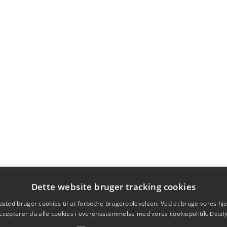
Dette website bruger tracking cookies
sted bruger cookies til at forbedre brugeroplevelsen. Ved at bruge vores 
ccepterer du alle cookies i overensstemmelse med vores cookiepolitik.
Detalj