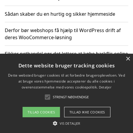
Sådan skaber du en hurtig og sikker hjemmeside
Derfor bør webshops få hjælp til WordPress drift af
deres WooCommerce-løsning
Sikker nethandel gør det lettere at købe barkflis online
×
Dette website bruger tracking cookies
Ting du bør vide før du vælger webbureau i Aarhus
Dette websted bruger cookies til at forbedre brugeroplevelsen. Ved
at bruge vores hjemmeside accepterer du alle cookies i
overensstemmelse med vores cookiepolitik.
Detaljer
STRENGT NØDVENDIGE
Copyright 2026 - Pilanto Aps
Om / kontakt
Blog
Betingelser
TILLAD COOKIES
TILLAD IKKE COOKIES
VIS DETALJER