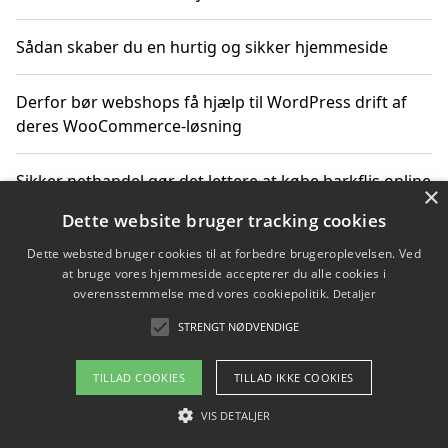
Sådan skaber du en hurtig og sikker hjemmeside
Derfor bør webshops få hjælp til WordPress drift af
deres WooCommerce-løsning
Sikker nethandel gør det lettere at købe barkflis online
×
Dette website bruger tracking cookies
Ting du bør vide før du vælger webbureau i Aarhus
Dette websted bruger cookies til at forbedre brugeroplevelsen. Ved
at bruge vores hjemmeside accepterer du alle cookies i
overensstemmelse med vores cookiepolitik.
Detaljer
STRENGT NØDVENDIGE
Copyright 2026 - Pilanto Aps
Om / kontakt
Blog
Betingelser
TILLAD COOKIES
TILLAD IKKE COOKIES
VIS DETALJER