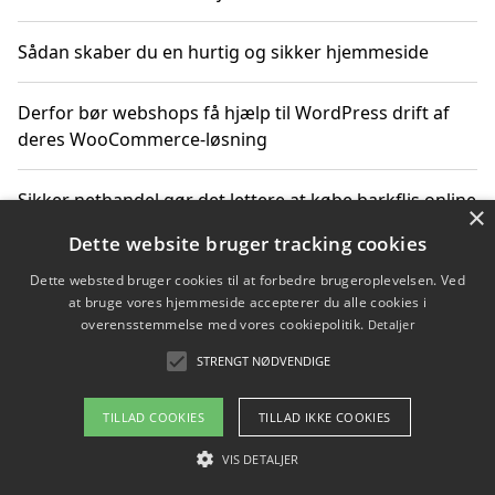
Sådan skaber du en hurtig og sikker hjemmeside
Derfor bør webshops få hjælp til WordPress drift af
deres WooCommerce-løsning
Sikker nethandel gør det lettere at købe barkflis online
×
Dette website bruger tracking cookies
Ting du bør vide før du vælger webbureau i Aarhus
Dette websted bruger cookies til at forbedre brugeroplevelsen. Ved
at bruge vores hjemmeside accepterer du alle cookies i
overensstemmelse med vores cookiepolitik.
Detaljer
STRENGT NØDVENDIGE
Copyright 2026 - Pilanto Aps
Om / kontakt
Blog
Betingelser
TILLAD COOKIES
TILLAD IKKE COOKIES
VIS DETALJER