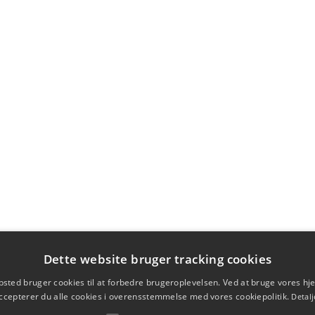
Dette website bruger tracking cookies
sted bruger cookies til at forbedre brugeroplevelsen. Ved at bruge vores 
ccepterer du alle cookies i overensstemmelse med vores cookiepolitik.
Detalj