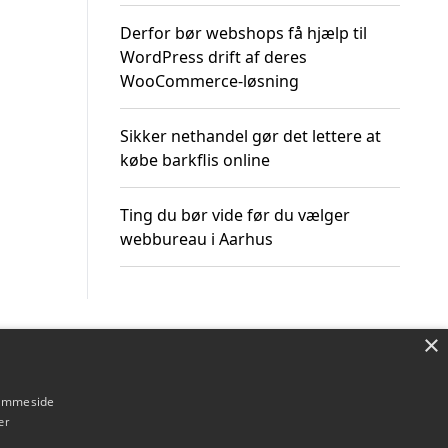
Derfor bør webshops få hjælp til
WordPress drift af deres
WooCommerce-løsning
Sikker nethandel gør det lettere at
købe barkflis online
Ting du bør vide før du vælger
webbureau i Aarhus
×
Om / kontakt
Blog
Betingelser
hjemmeside
er