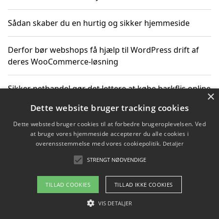
Sådan skaber du en hurtig og sikker hjemmeside
Derfor bør webshops få hjælp til WordPress drift af
deres WooCommerce-løsning
Sikker nethandel gør det lettere at købe barkflis online
×
Dette website bruger tracking cookies
Ting du bør vide før du vælger webbureau i Aarhus
Dette websted bruger cookies til at forbedre brugeroplevelsen. Ved
at bruge vores hjemmeside accepterer du alle cookies i
overensstemmelse med vores cookiepolitik.
Detaljer
STRENGT NØDVENDIGE
Copyright 2026 - Pilanto Aps
Om / kontakt
Blog
Betingelser
TILLAD COOKIES
TILLAD IKKE COOKIES
VIS DETALJER