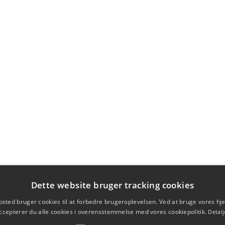
Dette website bruger tracking cookies
sted bruger cookies til at forbedre brugeroplevelsen. Ved at bruge vores 
ccepterer du alle cookies i overensstemmelse med vores cookiepolitik.
Detalj