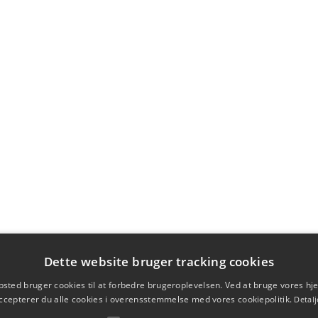
Dette website bruger tracking cookies
sted bruger cookies til at forbedre brugeroplevelsen. Ved at bruge vores 
ccepterer du alle cookies i overensstemmelse med vores cookiepolitik.
Detalj