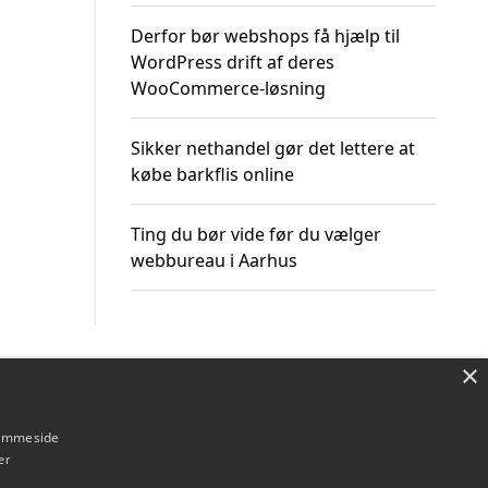
Derfor bør webshops få hjælp til
WordPress drift af deres
WooCommerce-løsning
Sikker nethandel gør det lettere at
købe barkflis online
Ting du bør vide før du vælger
webbureau i Aarhus
×
Om / kontakt
Blog
Betingelser
hjemmeside
er