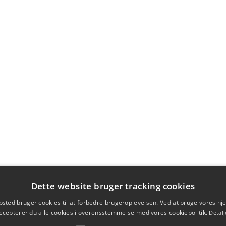
Dette website bruger tracking cookies
sted bruger cookies til at forbedre brugeroplevelsen. Ved at bruge vores 
ccepterer du alle cookies i overensstemmelse med vores cookiepolitik.
Detalj