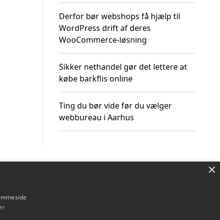
Derfor bør webshops få hjælp til
WordPress drift af deres
WooCommerce-løsning
Sikker nethandel gør det lettere at
købe barkflis online
Ting du bør vide før du vælger
webbureau i Aarhus
×
Om / kontakt
Blog
Betingelser
hjemmeside
er