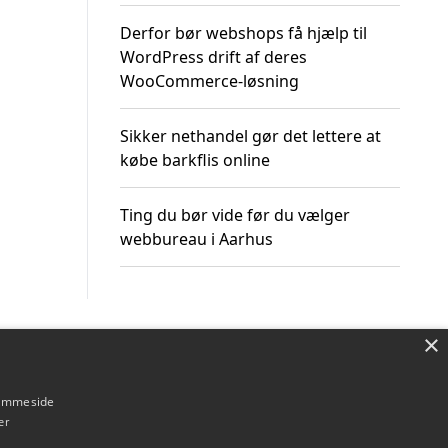
Derfor bør webshops få hjælp til
WordPress drift af deres
WooCommerce-løsning
Sikker nethandel gør det lettere at
købe barkflis online
Ting du bør vide før du vælger
webbureau i Aarhus
×
Om / kontakt
Blog
Betingelser
hjemmeside
er