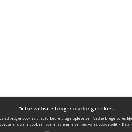
Dette website bruger tracking cookies
sted bruger cookies til at forbedre brugeroplevelsen. Ved at bruge vores 
ccepterer du alle cookies i overensstemmelse med vores cookiepolitik.
Detalj