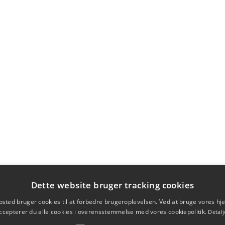
Dette website bruger tracking cookies
sted bruger cookies til at forbedre brugeroplevelsen. Ved at bruge vores 
ccepterer du alle cookies i overensstemmelse med vores cookiepolitik.
Detalj