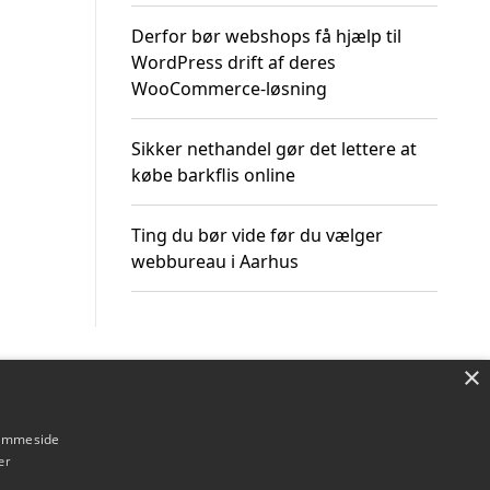
Derfor bør webshops få hjælp til
WordPress drift af deres
WooCommerce-løsning
Sikker nethandel gør det lettere at
købe barkflis online
Ting du bør vide før du vælger
webbureau i Aarhus
×
Om / kontakt
Blog
Betingelser
hjemmeside
er