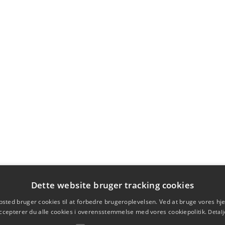
Dette website bruger tracking cookies
sted bruger cookies til at forbedre brugeroplevelsen. Ved at bruge vores 
ccepterer du alle cookies i overensstemmelse med vores cookiepolitik.
Detalj