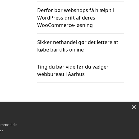
Derfor bør webshops få hjælp til
WordPress drift af deres
WooCommerce-løsning
Sikker nethandel gør det lettere at
købe barkflis online
Ting du bør vide før du vælger
webbureau i Aarhus
×
Om / kontakt
Blog
Betingelser
hjemmeside
er