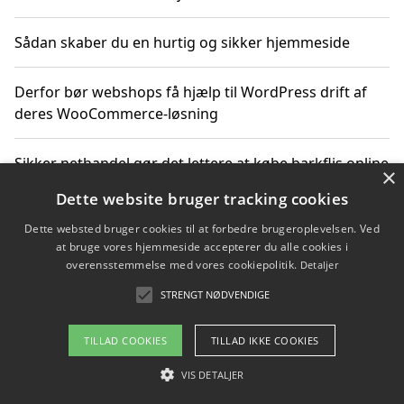
Sådan skaber du en hurtig og sikker hjemmeside
Derfor bør webshops få hjælp til WordPress drift af
deres WooCommerce-løsning
Sikker nethandel gør det lettere at købe barkflis online
×
Dette website bruger tracking cookies
Ting du bør vide før du vælger webbureau i Aarhus
Dette websted bruger cookies til at forbedre brugeroplevelsen. Ved
at bruge vores hjemmeside accepterer du alle cookies i
overensstemmelse med vores cookiepolitik.
Detaljer
STRENGT NØDVENDIGE
Copyright 2026 - Pilanto Aps
Om / kontakt
Blog
Betingelser
TILLAD COOKIES
TILLAD IKKE COOKIES
VIS DETALJER