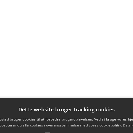
Dette website bruger tracking cookies
sted bruger cookies til at forbedre brugeroplevelsen. Ved at bruge vores 
ccepterer du alle cookies i overensstemmelse med vores cookiepolitik.
Detalj