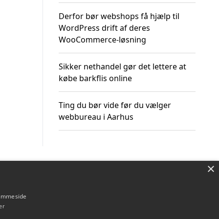
Derfor bør webshops få hjælp til
WordPress drift af deres
WooCommerce-løsning
Sikker nethandel gør det lettere at
købe barkflis online
Ting du bør vide før du vælger
webbureau i Aarhus
×
Om / kontakt
Blog
Betingelser
hjemmeside
er