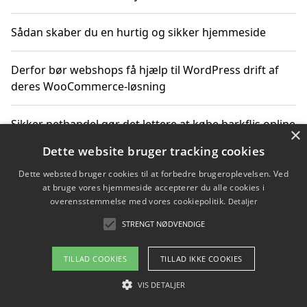
Sådan skaber du en hurtig og sikker hjemmeside
Derfor bør webshops få hjælp til WordPress drift af
deres WooCommerce-løsning
Sikker nethandel gør det lettere at købe barkflis online
×
Dette website bruger tracking cookies
Ting du bør vide før du vælger webbureau i Aarhus
Dette websted bruger cookies til at forbedre brugeroplevelsen. Ved
at bruge vores hjemmeside accepterer du alle cookies i
overensstemmelse med vores cookiepolitik.
Detaljer
STRENGT NØDVENDIGE
Copyright 2026 - Pilanto Aps
Om / kontakt
Blog
Betingelser
TILLAD COOKIES
TILLAD IKKE COOKIES
VIS DETALJER