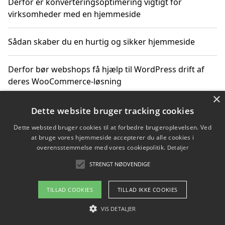
Derfor er konverteringsoptimering vigtigt for
virksomheder med en hjemmeside
Sådan skaber du en hurtig og sikker hjemmeside
Derfor bør webshops få hjælp til WordPress drift af
deres WooCommerce-løsning
×
Sikker nethandel gør det lettere at købe barkflis online
Dette website bruger tracking cookies
Dette websted bruger cookies til at forbedre brugeroplevelsen. Ved
Ting du bør vide før du vælger webbureau i Aarhus
at bruge vores hjemmeside accepterer du alle cookies i
overensstemmelse med vores cookiepolitik.
Detaljer
STRENGT NØDVENDIGE
Copyright 2026 - Pilanto Aps
TILLAD COOKIES
TILLAD IKKE COOKIES
Om / kontakt
Blog
Betingelser
VIS DETALJER