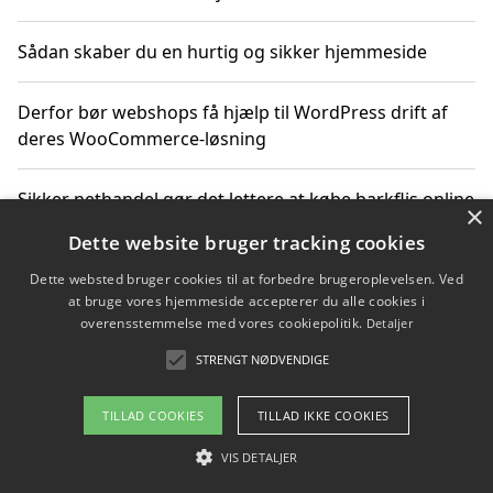
Sådan skaber du en hurtig og sikker hjemmeside
Derfor bør webshops få hjælp til WordPress drift af
deres WooCommerce-løsning
Sikker nethandel gør det lettere at købe barkflis online
×
Dette website bruger tracking cookies
Ting du bør vide før du vælger webbureau i Aarhus
Dette websted bruger cookies til at forbedre brugeroplevelsen. Ved
at bruge vores hjemmeside accepterer du alle cookies i
overensstemmelse med vores cookiepolitik.
Detaljer
STRENGT NØDVENDIGE
Copyright 2026 - Pilanto Aps
Om / kontakt
Blog
Betingelser
TILLAD COOKIES
TILLAD IKKE COOKIES
VIS DETALJER